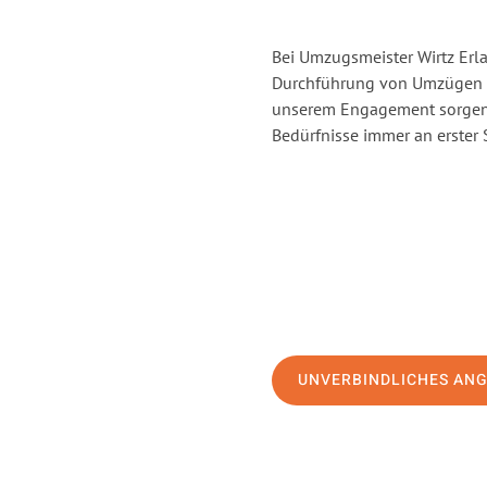
Bei Umzugsmeister Wirtz Erla
Durchführung von Umzügen vo
unserem Engagement sorgen 
Bedürfnisse immer an erster 
UNVERBINDLICHES AN