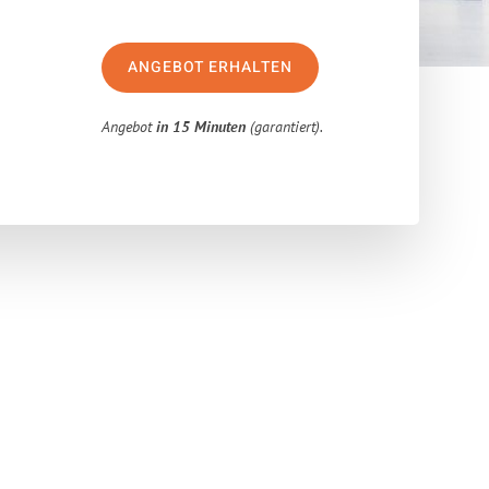
ANGEBOT ERHALTEN
Angebot
in 15 Minuten
(garantiert).