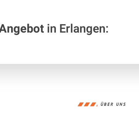
 Angebot
in Erlangen:
ÜBER UNS