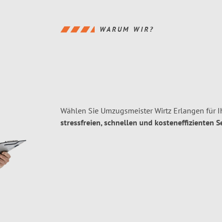
WARUM WIR?
Wählen Sie Umzugsmeister Wirtz Erlangen für 
stressfreien, schnellen und kosteneffizienten S