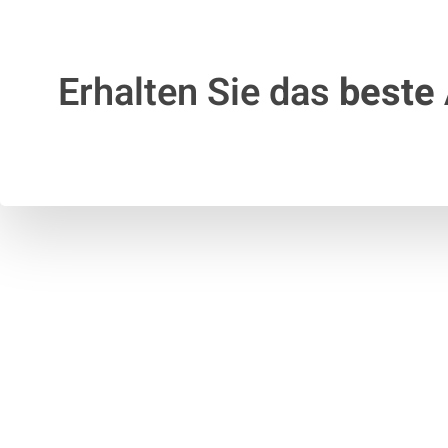
Erhalten Sie das
beste