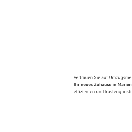
Vertrauen Sie auf Umzugsmei
Ihr neues Zuhause in Marien
effizienten und kostengünst