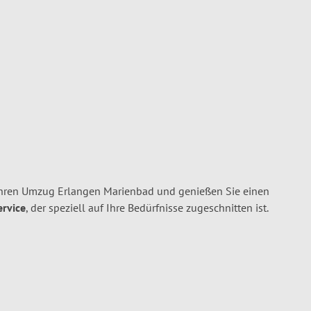
Ihren Umzug Erlangen Marienbad und genießen Sie einen
ervice
, der speziell auf Ihre Bedürfnisse zugeschnitten ist.