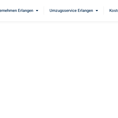
ernehmen Erlangen
Umzugsservice Erlangen
Kost