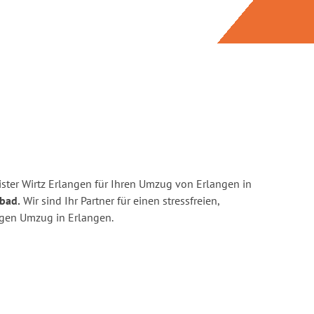
ster Wirtz Erlangen für Ihren Umzug von Erlangen in
bad.
Wir sind Ihr Partner für einen stressfreien,
igen Umzug in Erlangen.