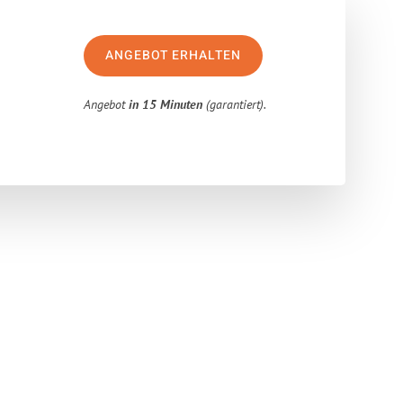
ANGEBOT ERHALTEN
Angebot
in 15 Minuten
(garantiert).