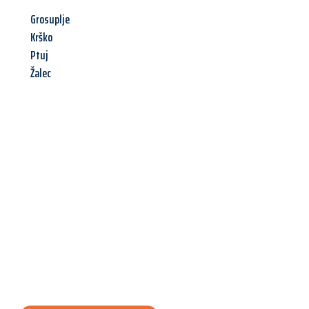
Grosuplje
Krško
Ptuj
Žalec
Jetzt anfragen &
Angebot
mit Best-Preis
erhalten!
Schicken Sie uns jetzt Ihre unverbindliche Anfrage und sichern
Sie sich Ihr
individuelles Umzugsangebot für Ihr Anliegen in
Erlangen
zum Best-Preis! Nutzen Sie die Gelegenheit für einen
stressfreien Umzug
mit maximalem Komfort: