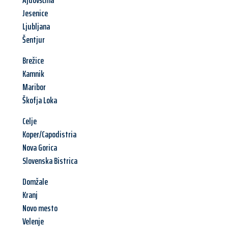
Ajdovščina
Jesenice
Ljubljana
Šentjur
Brežice
Kamnik
Maribor
Škofja Loka
Celje
Koper/Capodistria
Nova Gorica
Slovenska Bistrica
Domžale
Kranj
Novo mesto
Velenje