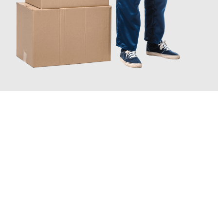
JETZT ANFRAGEN
Erleben Sie mit Umzugsmeister Wirtz Erlangen, wie
einfach und
stressfrei Ihr Umzug Erlangen Škofja Loka
sein kann. Unser
Expertenteam steht bereit, um Ihnen einen reibungslosen
Übergang in Ihr neues Zuhause zu garantieren.