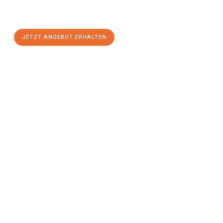
Erlangen
zum Best-Preis! Nutzen Sie die Gelegenheit für einen
stressfreien Umzug
mit maximalem Komfort:
JETZT ANGEBOT ERHALTEN