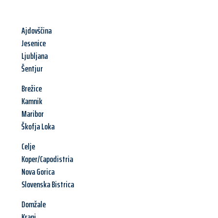
Ajdovščina
Jesenice
Ljubljana
Šentjur
Brežice
Kamnik
Maribor
Škofja Loka
Celje
Koper/Capodistria
Nova Gorica
Slovenska Bistrica
Domžale
Kranj