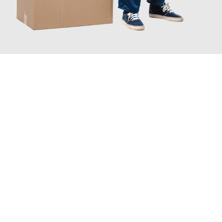
JETZT ANFRAGEN
Erleben Sie mit Umzugsmeister Wirtz Erlangen, wie
einfach und
stressfrei Ihr Umzug Erlangen Kamnik
sein kann. Unser
Expertenteam steht bereit, um Ihnen einen reibungslosen
Übergang in Ihr neues Zuhause zu garantieren.
Jetzt
unverbindliches Angebot
erhalten &
100€ sparen: