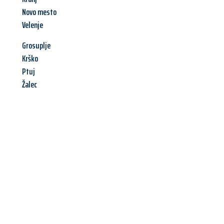
Novo mesto
Velenje
Grosuplje
Krško
Ptuj
Žalec
Jetzt anfragen &
Angebot
mit Best-Preis
erhalten!
Schicken Sie uns jetzt Ihre unverbindliche Anfrage und sichern
Sie sich Ihr
individuelles Umzugsangebot für Ihr Anliegen in