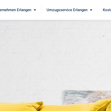
ernehmen Erlangen
Umzugsservice Erlangen
Kost