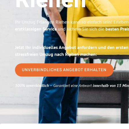
Riehen
Ihr Umzug Erlangen Riehen kann so einfach sein! Erleben
erstklassigen Service
und sichern Sie sich die
besten Prei
Jetzt Ihr individuelles Angebot anfordern und den ersten
stressfreien Umzug nach Riehen machen:
UNVERBINDLICHES ANGEBOT ERHALTEN
100% unverbindlich
– Garantiert eine Antwort
innerhalb von 15 Min