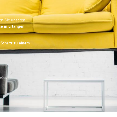
en Sie unseren
se in Erlangen
.
 Schritt zu einem
uten
.