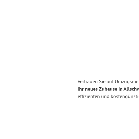
Vertrauen Sie auf Umzugsmei
Ihr neues Zuhause in Allschw
effizienten und kostengünst