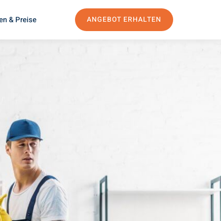
en & Preise
ANGEBOT ERHALTEN