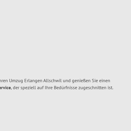
Ihren Umzug Erlangen Allschwil und genießen Sie einen
ervice
, der speziell auf Ihre Bedürfnisse zugeschnitten ist.