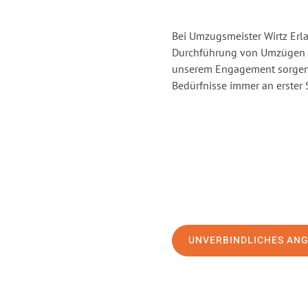
Bei Umzugsmeister Wirtz Erla
Durchführung von Umzügen vo
unserem Engagement sorgen 
Bedürfnisse immer an erster 
UNVERBINDLICHES AN