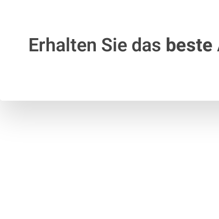
Erhalten Sie das
beste