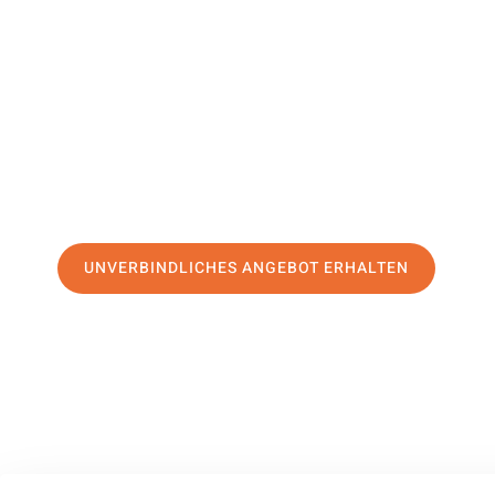
Västerås
Ihr Umzug Erlangen Västerås kann so einfach sein! Erlebe
erstklassigen Service
und sichern Sie sich die
besten Prei
Jetzt Ihr individuelles Angebot anfordern und den ersten
stressfreien Umzug nach Västerås machen:
UNVERBINDLICHES ANGEBOT ERHALTEN
100% unverbindlich
– Garantiert eine Antwort
innerhalb von 15 Min