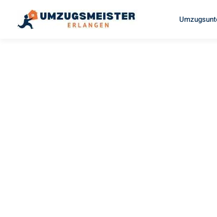
Umzugsunt
UMZUGSMEISTER WIRTZ
Umzug
Erlangen