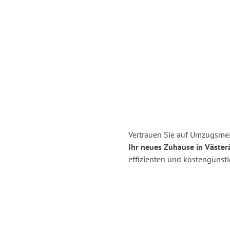
Vertrauen Sie auf Umzugsmei
Ihr neues Zuhause in Väster
effizienten und kostengünst