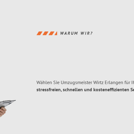
WARUM WIR?
Wählen Sie Umzugsmeister Wirtz Erlangen für 
stressfreien, schnellen und kosteneffizienten S