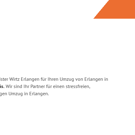
ster Wirtz Erlangen für Ihren Umzug von Erlangen in
ås.
Wir sind Ihr Partner für einen stressfreien,
igen Umzug in Erlangen.