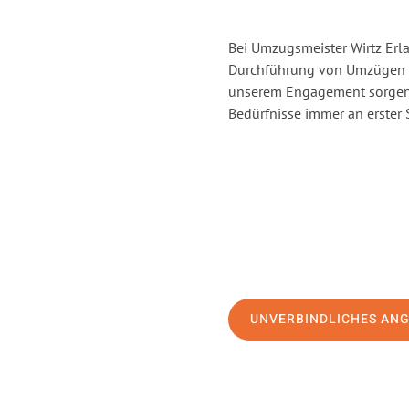
Bei Umzugsmeister Wirtz Erla
Durchführung von Umzügen vo
unserem Engagement sorgen 
Bedürfnisse immer an erster 
UNVERBINDLICHES AN