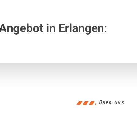
 Angebot
in Erlangen:
ÜBER UNS