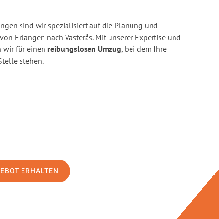
ngen sind wir spezialisiert auf die Planung und
n Erlangen nach Västerås. Mit unserer Expertise und
wir für einen
reibungslosen Umzug
, bei dem Ihre
Stelle stehen.
GEBOT ERHALTEN