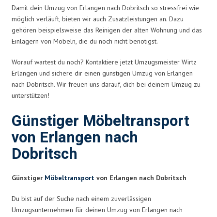
Damit dein Umzug von Erlangen nach Dobritsch so stressfrei wie
möglich verläuft, bieten wir auch Zusatzleistungen an. Dazu
gehören beispielsweise das Reinigen der alten Wohnung und das
Einlagern von Möbeln, die du noch nicht benötigst.
Worauf wartest du noch? Kontaktiere jetzt Umzugsmeister Wirtz
Erlangen und sichere dir einen günstigen Umzug von Erlangen
nach Dobritsch. Wir freuen uns darauf, dich bei deinem Umzug zu
unterstützen!
Günstiger Möbeltransport
von Erlangen nach
Dobritsch
Günstiger
Möbeltransport
von Erlangen nach Dobritsch
Du bist auf der Suche nach einem zuverlässigen
Umzugsunternehmen für deinen Umzug von Erlangen nach