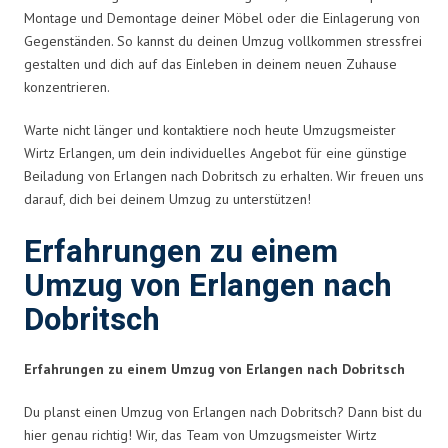
Montage und Demontage deiner Möbel oder die Einlagerung von
Gegenständen. So kannst du deinen Umzug vollkommen stressfrei
gestalten und dich auf das Einleben in deinem neuen Zuhause
konzentrieren.
Warte nicht länger und kontaktiere noch heute Umzugsmeister
Wirtz Erlangen, um dein individuelles Angebot für eine günstige
Beiladung von Erlangen nach Dobritsch zu erhalten. Wir freuen uns
darauf, dich bei deinem Umzug zu unterstützen!
Erfahrungen zu einem
Umzug von Erlangen nach
Dobritsch
Erfahrungen zu einem Umzug von Erlangen nach Dobritsch
Du planst einen Umzug von Erlangen nach Dobritsch? Dann bist du
hier genau richtig! Wir, das Team von Umzugsmeister Wirtz