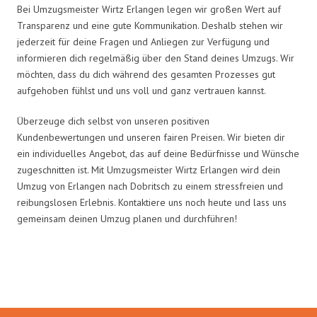
Bei Umzugsmeister Wirtz Erlangen legen wir großen Wert auf
Transparenz und eine gute Kommunikation. Deshalb stehen wir
jederzeit für deine Fragen und Anliegen zur Verfügung und
informieren dich regelmäßig über den Stand deines Umzugs. Wir
möchten, dass du dich während des gesamten Prozesses gut
aufgehoben fühlst und uns voll und ganz vertrauen kannst.
Überzeuge dich selbst von unseren positiven
Kundenbewertungen und unseren fairen Preisen. Wir bieten dir
ein individuelles Angebot, das auf deine Bedürfnisse und Wünsche
zugeschnitten ist. Mit Umzugsmeister Wirtz Erlangen wird dein
Umzug von Erlangen nach Dobritsch zu einem stressfreien und
reibungslosen Erlebnis. Kontaktiere uns noch heute und lass uns
gemeinsam deinen Umzug planen und durchführen!
Umzugsmeister Wirtz in Zahlen: