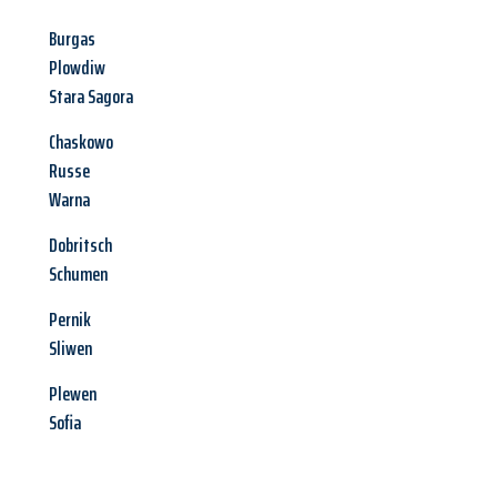
Burgas
Plowdiw
Stara Sagora
Chaskowo
Russe
Warna
Dobritsch
Schumen
Pernik
Sliwen
Plewen
Sofia