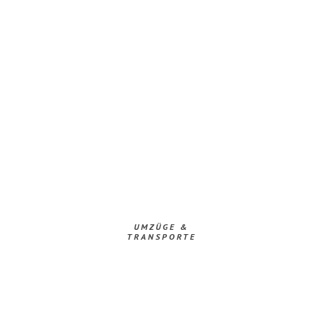
UMZÜGE &
TRANSPORTE