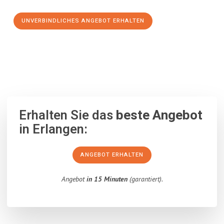
UNVERBINDLICHES ANGEBOT ERHALTEN
100% unverbindlich
– Garantiert eine Antwort
innerhalb von 15
Minuten
.
Erhalten Sie das
beste Angebot
in Erlangen:
ANGEBOT ERHALTEN
Angebot
in 15 Minuten
(garantiert).