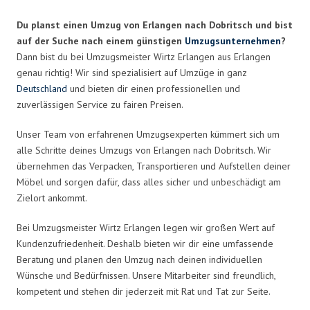
Du planst einen Umzug von Erlangen nach Dobritsch und bist
auf der Suche nach einem günstigen
Umzugsunternehmen
?
Dann bist du bei Umzugsmeister Wirtz Erlangen aus Erlangen
genau richtig! Wir sind spezialisiert auf Umzüge in ganz
Deutschland
und bieten dir einen professionellen und
zuverlässigen Service zu fairen Preisen.
Unser Team von erfahrenen Umzugsexperten kümmert sich um
alle Schritte deines Umzugs von Erlangen nach Dobritsch. Wir
übernehmen das Verpacken, Transportieren und Aufstellen deiner
Möbel und sorgen dafür, dass alles sicher und unbeschädigt am
Zielort ankommt.
Bei Umzugsmeister Wirtz Erlangen legen wir großen Wert auf
Kundenzufriedenheit. Deshalb bieten wir dir eine umfassende
Beratung und planen den Umzug nach deinen individuellen
Wünsche und Bedürfnissen. Unsere Mitarbeiter sind freundlich,
kompetent und stehen dir jederzeit mit Rat und Tat zur Seite.