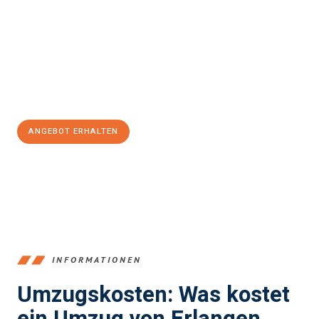
stressfrei Ihr Umzug Erlangen Râmnicu Vâlcea
sein kann. Unser
Expertenteam steht bereit, um Ihnen einen reibungslosen
Übergang in Ihr neues Zuhause zu garantieren.
Jetzt
unverbindliches Angebot
erhalten &
100€ sparen:
ANGEBOT ERHALTEN
+4915792653386
INFORMATIONEN
Umzugskosten: Was kostet