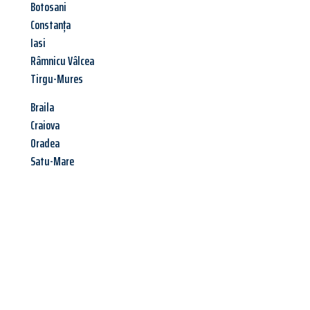
Botosani
Constanța
Iasi
Râmnicu Vâlcea
Tirgu-Mures
Braila
Craiova
Oradea
Satu-Mare
Jetzt anfragen &
Angebot
mit Best-Preis
erhalten!