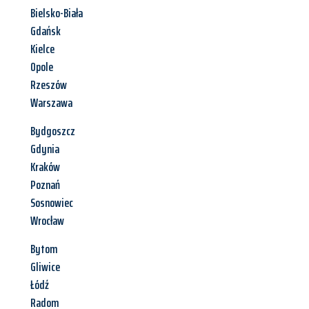
Bielsko-Biała
Gdańsk
Kielce
Opole
Rzeszów
Warszawa
Bydgoszcz
Gdynia
Kraków
Poznań
Sosnowiec
Wrocław
Bytom
Gliwice
Łódź
Radom