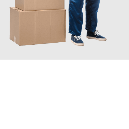
JETZT ANFRAGEN
Erleben Sie mit Umzugsmeister Wirtz Erlangen, wie
einfach und
stressfrei Ihr Umzug Erlangen Ruda Śląska
sein kann. Unser
Expertenteam steht bereit, um Ihnen einen reibungslosen