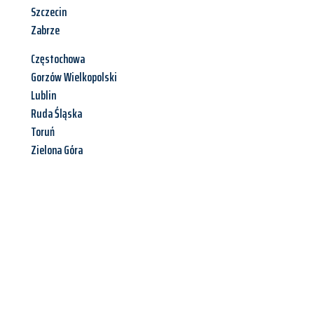
Szczecin
Zabrze
Częstochowa
Gorzów Wielkopolski
Lublin
Ruda Śląska
Toruń
Zielona Góra
Jetzt anfragen &
Angebot
mit Best-Preis
erhalten!