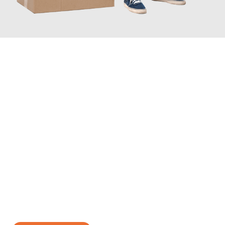
JETZT ANFRAGEN
Erleben Sie mit Umzugsmeister Wirtz Erlangen, wie
einfach und
stressfrei Ihr Umzug Erlangen Baden
sein kann. Unser
Expertenteam steht bereit, um Ihnen einen reibungslosen
Übergang in Ihr neues Zuhause zu garantieren.
Jetzt
unverbindliches Angebot
erhalten &
100€ sparen: