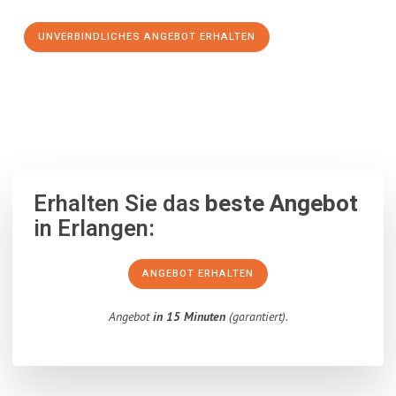
UNVERBINDLICHES ANGEBOT ERHALTEN
100% unverbindlich
– Garantiert eine Antwort
innerhalb von 15
Minuten
.
Erhalten Sie das
beste Angebot
in Erlangen:
ANGEBOT ERHALTEN
Angebot
in 15 Minuten
(garantiert).