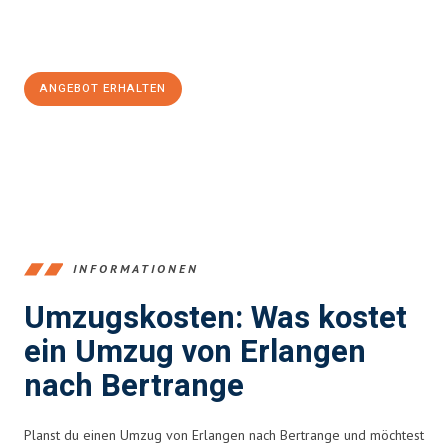
Jetzt
unverbindliches Angebot
erhalten &
100€ sparen:
ANGEBOT ERHALTEN
+4915792653386
INFORMATIONEN
Umzugskosten: Was kostet
ein Umzug von Erlangen
nach Bertrange
Planst du einen Umzug von Erlangen nach Bertrange und möchtest