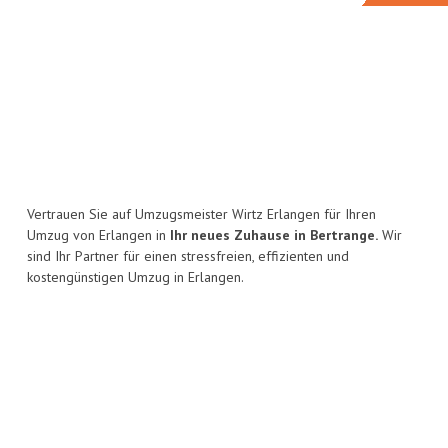
Vertrauen Sie auf Umzugsmeister Wirtz Erlangen für Ihren
Umzug von Erlangen in
Ihr neues Zuhause in Bertrange.
Wir
sind Ihr Partner für einen stressfreien, effizienten und
kostengünstigen Umzug in Erlangen.