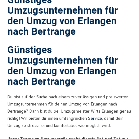
Günstiges
Umzugsunternehmen für
den Umzug von Erlangen
nach Bertrange
Günstiges
Umzugsunternehmen für
den Umzug von Erlangen
nach Bertrange
Du bist auf der Suche nach einem zuverlässigen und preiswerten
Umzugsunternehmen für deinen Umzug von Erlangen nach
Bertrange? Dann bist du bei Umzugsmeister Wirtz Erlangen genau
richtig! Wir bieten dir einen umfangreichen
Service
, damit dein
Umzug so stressfrei und komfortabel wie möglich wird.
Unser Team von Umzugsprofis steht dir mit Rat und Tat zur