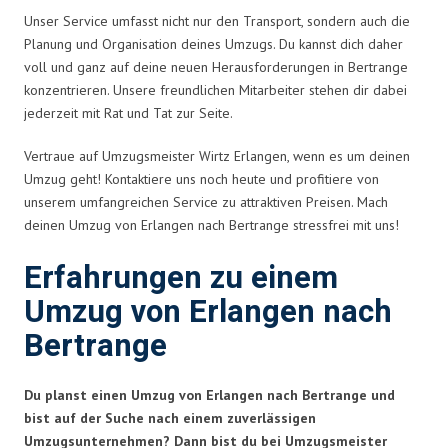
Unser Service umfasst nicht nur den Transport, sondern auch die
Planung und Organisation deines Umzugs. Du kannst dich daher
voll und ganz auf deine neuen Herausforderungen in Bertrange
konzentrieren. Unsere freundlichen Mitarbeiter stehen dir dabei
jederzeit mit Rat und Tat zur Seite.
Vertraue auf Umzugsmeister Wirtz Erlangen, wenn es um deinen
Umzug geht! Kontaktiere uns noch heute und profitiere von
unserem umfangreichen Service zu attraktiven Preisen. Mach
deinen Umzug von Erlangen nach Bertrange stressfrei mit uns!
Erfahrungen zu einem
Umzug von Erlangen nach
Bertrange
Du planst einen Umzug von Erlangen nach Bertrange und
bist auf der Suche nach einem zuverlässigen
Umzugsunternehmen? Dann bist du bei Umzugsmeister