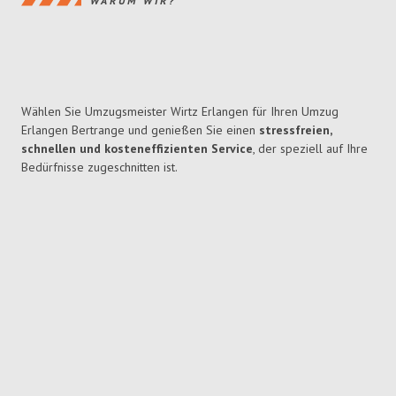
WARUM WIR?
Wählen Sie Umzugsmeister Wirtz Erlangen für Ihren Umzug
Erlangen Bertrange und genießen Sie einen
stressfreien,
schnellen und kosteneffizienten Service
, der speziell auf Ihre
Bedürfnisse zugeschnitten ist.