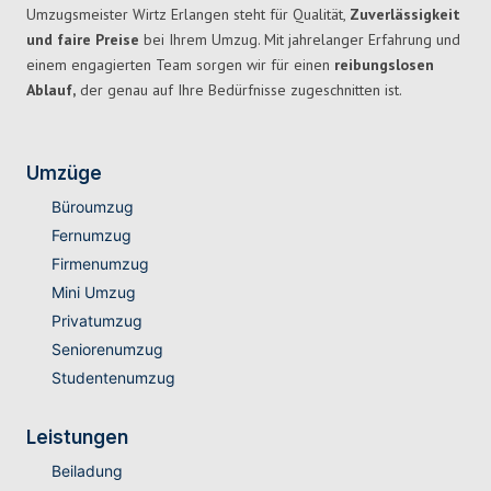
Umzugsmeister Wirtz Erlangen steht für Qualität,
Zuverlässigkeit
und faire Preise
bei Ihrem Umzug. Mit jahrelanger Erfahrung und
einem engagierten Team sorgen wir für einen
reibungslosen
Ablauf,
der genau auf Ihre Bedürfnisse zugeschnitten ist.
Umzüge
Büroumzug
Fernumzug
Firmenumzug
Mini Umzug
Privatumzug
Seniorenumzug
Studentenumzug
Leistungen
Beiladung