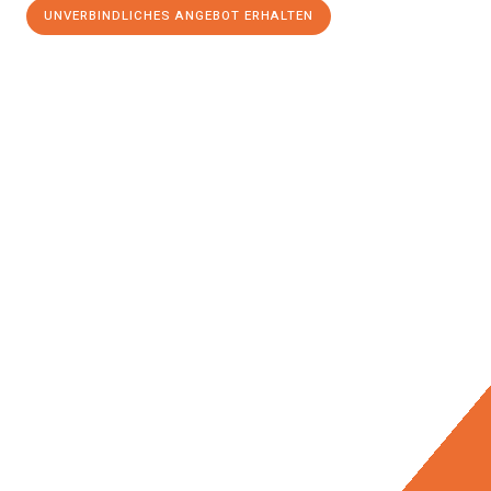
UNVERBINDLICHES ANGEBOT ERHALTEN