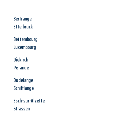
Bertrange
Ettelbruck
Bettembourg
Luxembourg
Diekirch
Petange
Dudelange
Schifflange
Esch-sur-Alzette
Strassen