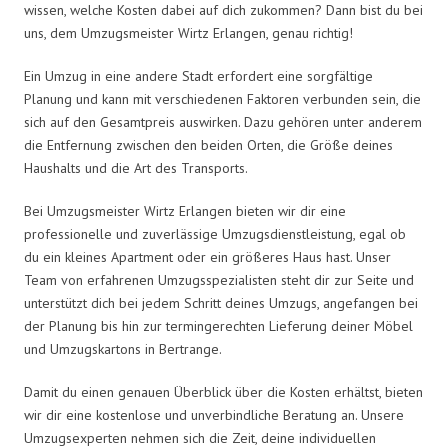
wissen, welche Kosten dabei auf dich zukommen? Dann bist du bei
uns, dem Umzugsmeister Wirtz Erlangen, genau richtig!
Ein Umzug in eine andere Stadt erfordert eine sorgfältige
Planung und kann mit verschiedenen Faktoren verbunden sein, die
sich auf den Gesamtpreis auswirken. Dazu gehören unter anderem
die Entfernung zwischen den beiden Orten, die Größe deines
Haushalts und die Art des Transports.
Bei Umzugsmeister Wirtz Erlangen bieten wir dir eine
professionelle und zuverlässige Umzugsdienstleistung, egal ob
du ein kleines Apartment oder ein größeres Haus hast. Unser
Team von erfahrenen Umzugsspezialisten steht dir zur Seite und
unterstützt dich bei jedem Schritt deines Umzugs, angefangen bei
der Planung bis hin zur termingerechten Lieferung deiner Möbel
und Umzugskartons in Bertrange.
Damit du einen genauen Überblick über die Kosten erhältst, bieten
wir dir eine kostenlose und unverbindliche Beratung an. Unsere
Umzugsexperten nehmen sich die Zeit, deine individuellen