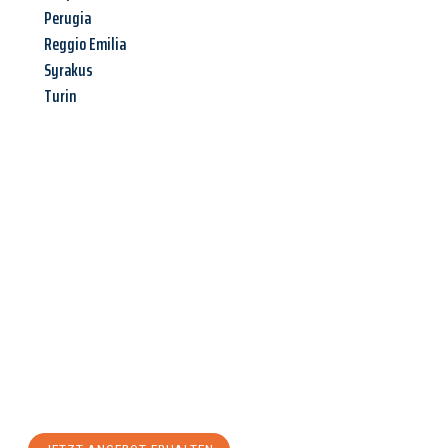
Perugia
Reggio Emilia
Syrakus
Turin
Jetzt anfragen &
Angebot
mit Best-Preis
erhalten!
Schicken Sie uns jetzt Ihre unverbindliche Anfrage und sichern
Sie sich Ihr
individuelles Umzugsangebot für Ihr Anliegen in
Erlangen
zum Best-Preis! Nutzen Sie die Gelegenheit für einen
stressfreien Umzug
mit maximalem Komfort: