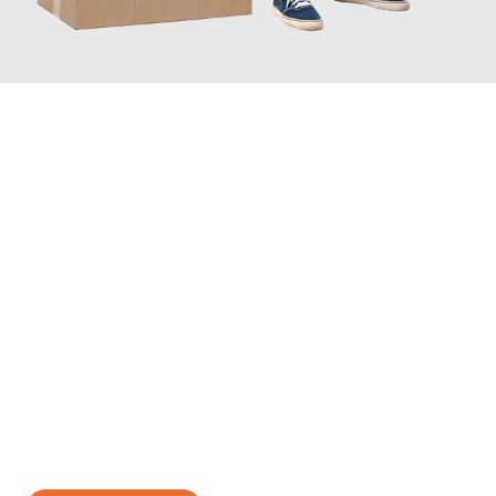
JETZT ANFRAGEN
Erleben Sie mit Umzugsmeister Wirtz Erlangen, wie
einfach und
stressfrei Ihr Umzug Erlangen Terni
sein kann. Unser
Expertenteam steht bereit, um Ihnen einen reibungslosen
Übergang in Ihr neues Zuhause zu garantieren.
Jetzt
unverbindliches Angebot
erhalten &
100€ sparen: