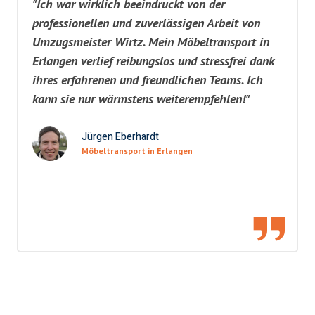
"Ich war wirklich beeindruckt von der
professionellen und zuverlässigen Arbeit von
Umzugsmeister Wirtz. Mein Möbeltransport in
Erlangen verlief reibungslos und stressfrei dank
ihres erfahrenen und freundlichen Teams. Ich
kann sie nur wärmstens weiterempfehlen!"
Jürgen Eberhardt
Möbeltransport in Erlangen