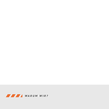
WARUM WIR?