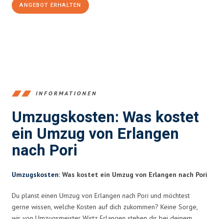
ANGEBOT ERHALTEN
+4915792653386
INFORMATIONEN
Umzugskosten: Was kostet
ein Umzug von Erlangen
nach Pori
Umzugskosten
: Was kostet ein Umzug von Erlangen nach Pori
Du planst einen Umzug von Erlangen nach Pori und möchtest
gerne wissen, welche Kosten auf dich zukommen? Keine Sorge,
wir von Umzugsmeister Wirtz Erlangen stehen dir bei deinem