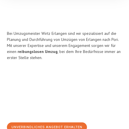
Bei Umzugsmeister Wirtz Erlangen sind wir spezialisiert auf die
Planung und Durchführung von Umzügen von Erlangen nach Pori.
Mit unserer Expertise und unserem Engagement sorgen wir für
einen
reibungslosen Umzug
, bei dem Ihre Bedürfnisse immer an
erster Stelle stehen.
UNVERBINDLICHES ANGEBOT ERHALTEN