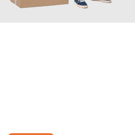
JETZT ANFRAGEN
Erleben Sie mit Umzugsmeister Wirtz Erlangen, wie
einfach und
stressfrei Ihr Umzug Erlangen Pori
sein kann. Unser
Expertenteam steht bereit, um Ihnen einen reibungslosen
Übergang in Ihr neues Zuhause zu garantieren.
Jetzt
unverbindliches Angebot
erhalten &
100€ sparen: