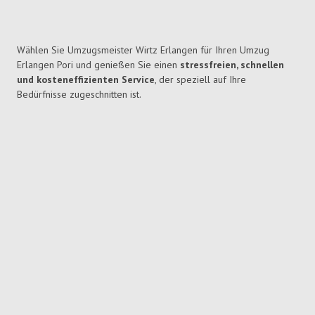
Wählen Sie Umzugsmeister Wirtz Erlangen für Ihren Umzug
Erlangen Pori und genießen Sie einen
stressfreien, schnellen
und kosteneffizienten Service
, der speziell auf Ihre
Bedürfnisse zugeschnitten ist.