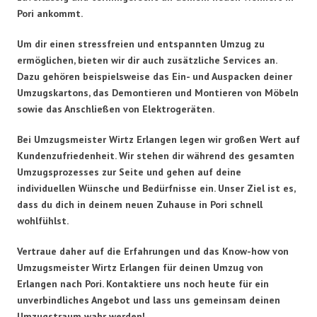
Pori ankommt.
Um dir einen stressfreien und entspannten Umzug zu
ermöglichen, bieten wir dir auch zusätzliche Services an.
Dazu gehören beispielsweise das Ein- und Auspacken deiner
Umzugskartons, das Demontieren und Montieren von Möbeln
sowie das Anschließen von Elektrogeräten.
Bei Umzugsmeister Wirtz Erlangen legen wir großen Wert auf
Kundenzufriedenheit. Wir stehen dir während des gesamten
Umzugsprozesses zur Seite und gehen auf deine
individuellen Wünsche und Bedürfnisse ein. Unser Ziel ist es,
dass du dich in deinem neuen Zuhause in Pori schnell
wohlfühlst.
Vertraue daher auf die Erfahrungen und das Know-how von
Umzugsmeister Wirtz Erlangen für deinen Umzug von
Erlangen nach Pori. Kontaktiere uns noch heute für ein
unverbindliches Angebot und lass uns gemeinsam deinen
Umzugstraum wahr werden!