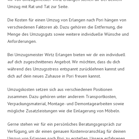
Umzug mit Rat und Tat zur Seite.
Die Kosten für einen Umzug von Erlangen nach Pori hängen von
verschiedenen Faktoren ab. Dazu gehören die Entfernung, die
Menge des Umzugsguts sowie weitere individuelle Wünsche und
Anforderungen.
Bei Umzugsmeister Wirtz Erlangen bieten wir dir ein individuell
auf dich zugeschnittenes Angebot. Wir möchten, dass du dich
während des Umzugsstress entspannt zurücklehnen kannst und
dich auf dein neues Zuhause in Pori freuen kannst.
Umzugskosten setzen sich aus verschiedenen Positionen
zusammen. Dazu gehören unter anderem Transportkosten,
Verpackungsmaterial, Montage- und Demontagearbeiten sowie
mögliche Zusatzleistungen wie die Einlagerung von Möbeln.
Gerne stehen wir für ein persönliches Beratungsgespräch zur
Verfügung, um dir einen genauen Kostenvoranschlag für deinen
Umzug von Erlangen nach Pori zu erstellen. Unsere erfahrenen