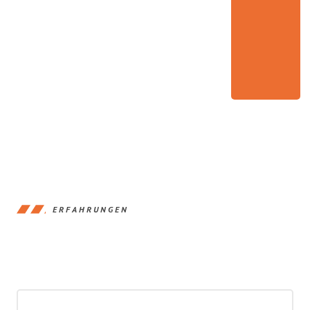
ERFAHRUNGEN