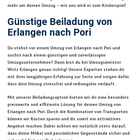
mehr um deinen Umzug – mit uns wird er zum Kinderspiel!
Günstige Beiladung von
Erlangen nach Pori
Du stehst vor einem Umzug von Erlangen nach Pori und
suchst nach einem günstigen und zuverlässigen
Umzugsunternehmen? Dann bist du bei Umzugsmeister
Wirtz Erlangen genau richtig! Unsere Experten stehen dir
mit ihrer langjährigen Erfahrung zur Seite und sorgen dafür,
dass dein Umzug stressfrei und reibungslos verläuft.
Mit unserer Beiladungsoption bieten wir dir eine besonders
preiswerte und effiziente Lösung für deinen Umzug von
Erlangen nach Pori. Durch die Kombination von Transporten
können wir Kosten sparen und dir somit ein attraktives
Angebot machen. Dabei achten wir natürlich stets darauf,
dass deine Möbel und persönlichen Gegenstände sicher und