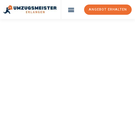
ANGEBOT ERHALTEN
Umzugsunternehmen Erlangen
Umzugsservice Erlangen
UMZUGSMEISTER
WIRTZ
Umzug Erlangen
Pori
Ihr Umzug Erlangen Pori kann so einfach sein! Erleben Sie
unseren
erstklassigen Service
und sichern Sie sich die
besten
Preise in Erlangen
.
Jetzt Ihr individuelles Angebot anfordern und den ersten
Schritt zu einem stressfreien Umzug nach Pori machen: