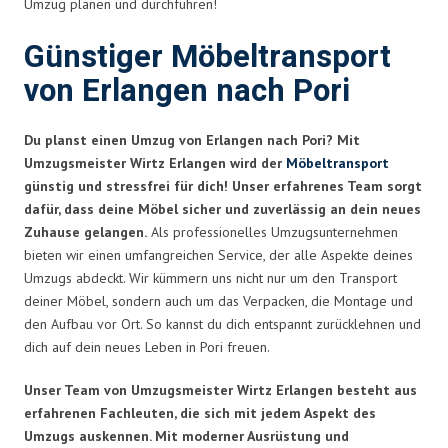
Umzug planen und durchführen!
Günstiger Möbeltransport
von Erlangen nach Pori
Du planst einen Umzug von Erlangen nach Pori? Mit
Umzugsmeister Wirtz Erlangen wird der
Möbeltransport
günstig und stressfrei für dich! Unser erfahrenes Team sorgt
dafür, dass deine Möbel sicher und zuverlässig an dein neues
Zuhause gelangen.
Als professionelles Umzugsunternehmen
bieten wir einen umfangreichen Service, der alle Aspekte deines
Umzugs abdeckt. Wir kümmern uns nicht nur um den Transport
deiner Möbel, sondern auch um das Verpacken, die Montage und
den Aufbau vor Ort. So kannst du dich entspannt zurücklehnen und
dich auf dein neues Leben in Pori freuen.
Unser Team von Umzugsmeister Wirtz Erlangen besteht aus
erfahrenen Fachleuten, die sich mit jedem Aspekt des
Umzugs auskennen. Mit moderner Ausrüstung und